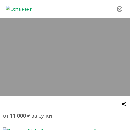
Гости
2 взрослых,
без детей
Найти
Изменить даты
от
11 000
₽ за сутки