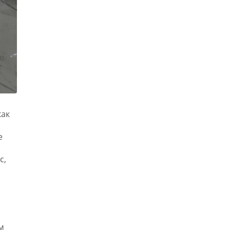
в
м
как
е
с,
м