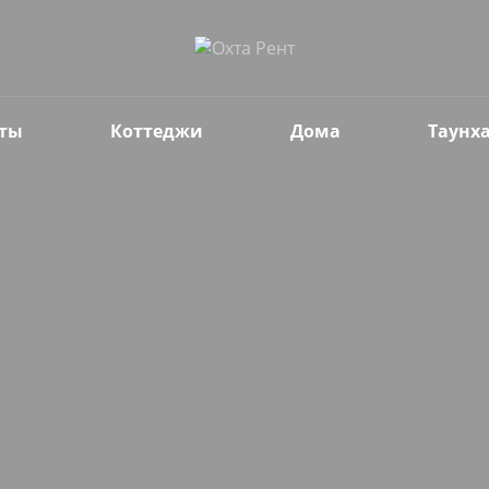
ты
Коттеджи
Дома
Таунх
Гости
2 взрослых,
без детей