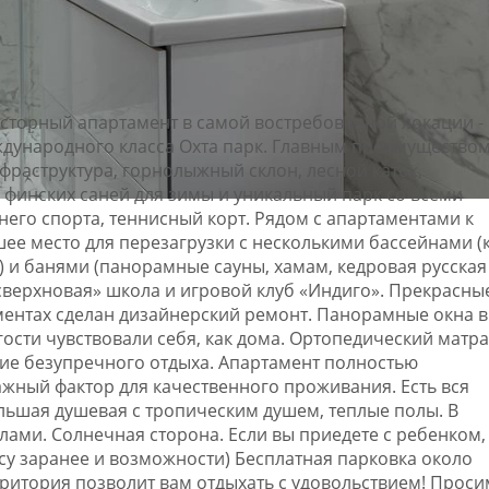
сторный апартамент в самой востребованной локации - 
дународного класса Охта парк. Главным преимущество
фраструктура, горнолыжный склон, лесной каток,
 финских саней для зимы и уникальный парк со всеми
него спорта, теннисный корт. Рядом с апартаментами к
ее место для перезагрузки с несколькими бассейнами (
и) и банями (панорамные сауны, хамам, кедровая русская
«сверхновая» школа и игровой клуб «Индиго». Прекрасны
ментах сделан дизайнерский ремонт. Панорамные окна в
ости чувствовали себя, как дома. Ортопедический матра
ие безупречного отдыха. Апартамент полностью
ажный фактор для качественного проживания. Есть вся
ольшая душевая с тропическим душем, теплые полы. В
лами. Солнечная сторона. Если вы приедете с ребенком,
су заранее и возможности) Бесплатная парковка около
рритория позволит вам отдыхать с удовольствием! Проси