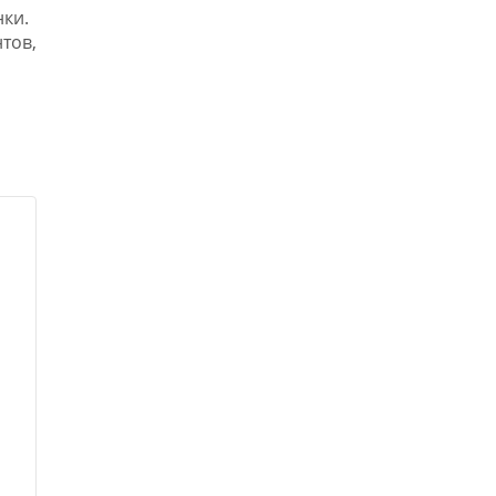
нки.
тов,