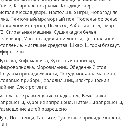
Книги, Ковровое покрытие, Кондиционер,
Металлическая дверь, Настольные игры, Новогодняя
ёлка, Плиточный/мраморный пол, Постельное белье,
Проводной интернет, Пылесос, Рабочий стол, Смарт
ТВ, Стиральная машина, Сушилка для белья,
Телевизор, Утюг с гладильной доской, Центральное
отопление, Чистящие средства, Шкаф, Шторы блэкаут,
Эфирное тв
Духовка, Кофемашина, Кухонный гарнитур,
Микроволновка, Морозильник, Обеденный стол,
Посуда и принадлежности, Посудомоечная машина,
Столовые приборы, Холодильник, Электрический
чайник, Электроплита
Бесплатное размещение младенцев, Вечеринки
запрещены, Курение запрещено, Питомцы запрещены,
Размещение детей разрешено
Душ, Полотенца, Тапочки, Туалетные принадлежности,
Фен