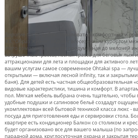
Дорогие гости, добро пожаловать в комфортный и про
ЖК "Образ Жизни" рядом с всесезонным курортом меж
этого комплекса является продуманная до мелочей ин
ватрушечные трассы, лесная трасса для беговых лыж и
аттракционами для лета и площадки для активного лет
вашим услугам самое современное Оhtakai spa — лучш
открытыми — включая лесной infinity, так и закрытым
баня). Для детей есть частная общеобразовательная 
видовые характеристики, тишина и комфорт. В апарта
пол. Мягкая мебель выбрана очень тщательно, чтобы г
удобные подушки и сатиновое бельё создадут ощущен
укомплектован всей бытовой техникой класса люкс - в
посуда для приготовления еды и сервировки стола. Б
квартире есть кондиционер Балкон со столиком и крес
будет организовано все для вашего малыша (по запро
парадной дома, круглосуточная охрана и закрытая те